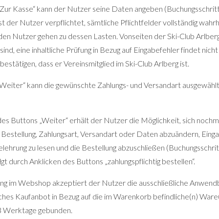
Zur Kasse“ kann der Nutzer seine Daten angeben (Buchungsschritt
st der Nutzer verpflichtet, sämtliche Pflichtfelder vollständig wahr
den Nutzer gehen zu dessen Lasten. Vonseiten der Ski-Club Arlber
t sind, eine inhaltliche Prüfung in Bezug auf Eingabefehler findet nic
estätigen, dass er Vereinsmitglied im Ski-Club Arlberg ist.
Weiter“ kann die gewünschte Zahlungs- und Versandart ausgewähl
s Buttons „Weiter“ erhält der Nutzer die Möglichkeit, sich nochma
e Bestellung, Zahlungsart, Versandart oder Daten abzuändern, Eingab
lehrung zu lesen und die Bestellung abzuschließen (Buchungsschrit
gt durch Anklicken des Buttons „zahlungspflichtig bestellen“.
ng im Webshop akzeptiert der Nutzer die ausschließliche Anwend
iches Kaufanbot in Bezug auf die im Warenkorb befindliche(n) Ware(
 3 Werktage gebunden.