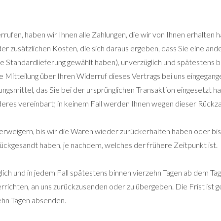
ufen, haben wir Ihnen alle Zahlungen, die wir von Ihnen erhalten ha
r zusätzlichen Kosten, die sich daraus ergeben, dass Sie eine ander
te Standardlieferung gewählt haben), unverzüglich und spätestens 
e Mitteilung über Ihren Widerruf dieses Vertrags bei uns eingegange
gsmittel, das Sie bei der ursprünglichen Transaktion eingesetzt hab
eres vereinbart; in keinem Fall werden Ihnen wegen dieser Rückza
erweigern, bis wir die Waren wieder zurückerhalten haben oder bi
ückgesandt haben, je nachdem, welches der frühere Zeitpunkt ist.
ich und in jedem Fall spätestens binnen vierzehn Tagen ab dem Tag
rrichten, an uns zurückzusenden oder zu übergeben. Die Frist ist 
zehn Tagen absenden.