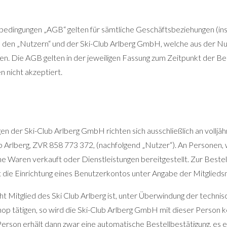
bedingungen „AGB“ gelten für sämtliche Geschäftsbeziehungen (i
n den „Nutzern“ und der Ski-Club Arlberg GmbH, welche aus der 
en. Die AGB gelten in der jeweiligen Fassung zum Zeitpunkt der B
 nicht akzeptiert.
n der Ski-Club Arlberg GmbH richten sich ausschließlich an volljähr
b Arlberg, ZVR 858 773 372, (nachfolgend „Nutzer“). An Personen, w
ine Waren verkauft oder Dienstleistungen bereitgestellt. Zur Bes
t die Einrichtung eines Benutzerkontos unter Angabe der Mitglieds
cht Mitglied des Ski Club Arlberg ist, unter Überwindung der techn
p tätigen, so wird die Ski-Club Arlberg GmbH mit dieser Person ke
rson erhält dann zwar eine automatische Bestellbestätigung, es e