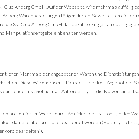
i-Club Arlberg GmbH. Auf der Webseite wird mehrmals auffällig da
b Arlberg Warenbestellungen tätigen dürfen. Soweit durch die betr
wird die Ski-Club Arlberg GmbH das bezahlte Entgelt an das angeg
nd Manipulationsentgelte einbehalten werden.
tlichen Merkmale der angebotenen Waren und Dienstleistungen, 
schrieben. Diese Warenpräsentation stellt aber kein Angebot der 
 dar, sondern ist vielmehr als Aufforderung an die Nutzer, ein en
hop präsentierten Waren durch Anklicken des Buttons „In den War
nkorb laufend überprüft und bearbeitet werden (Buchungsschritt
enkorb bearbeiten“).