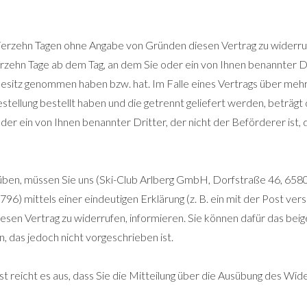
vierzehn Tagen ohne Angabe von Gründen diesen Vertrag zu widerru
erzehn Tage ab dem Tag, an dem Sie oder ein von Ihnen benannter Dr
Besitz genommen haben bzw. hat. Im Falle eines Vertrags über mehr
stellung bestellt haben und die getrennt geliefert werden, beträgt 
er ein von Ihnen benannter Dritter, der nicht der Beförderer ist, d
ben, müssen Sie uns (Ski-Club Arlberg GmbH, Dorfstraße 46, 6580 
6) mittels einer eindeutigen Erklärung (z. B. ein mit der Post vers
diesen Vertrag zu widerrufen, informieren. Sie können dafür das bei
 das jedoch nicht vorgeschrieben ist.
t reicht es aus, dass Sie die Mitteilung über die Ausübung des Wid