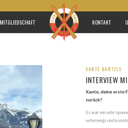
MITGLIEDSCHAFT
KONTAKT
U
XANTE BARTELS
INTERVIEW M
Xante, deine erste F
zurück?
Es war ein sehr spanne
unterwegs und konnte