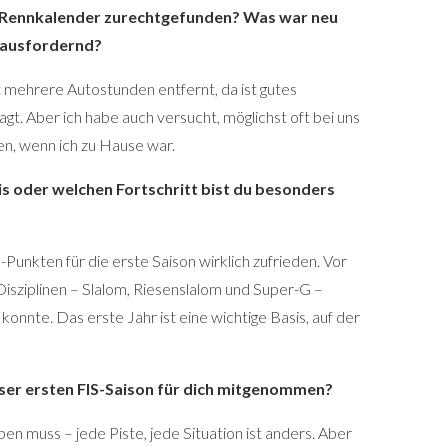
m Rennkalender zurechtgefunden? Was war neu
rausfordernd?
mehrere Autostunden entfernt, da ist gutes
t. Aber ich habe auch versucht, möglichst oft bei uns
en, wenn ich zu Hause war.
s oder welchen Fortschritt bist du besonders
-Punkten für die erste Saison wirklich zufrieden. Vor
en Disziplinen – Slalom, Riesenslalom und Super-G –
onnte. Das erste Jahr ist eine wichtige Basis, auf der
ser ersten FIS-Saison für dich mitgenommen?
ben muss – jede Piste, jede Situation ist anders. Aber