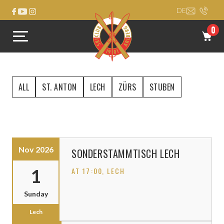
DE
0
ALL
ST. ANTON
LECH
ZÜRS
STUBEN
Nov 2026
SONDERSTAMMTISCH LECH
1
AT 17:00
, LECH
Sunday
Lech